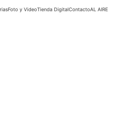
rias
Foto y Video
Tienda Digital
Contacto
AL AIRE 
REFLEXIONES DE VIDA
Eduardo Núñez | Reflexiones
3/23/2026
1 min read