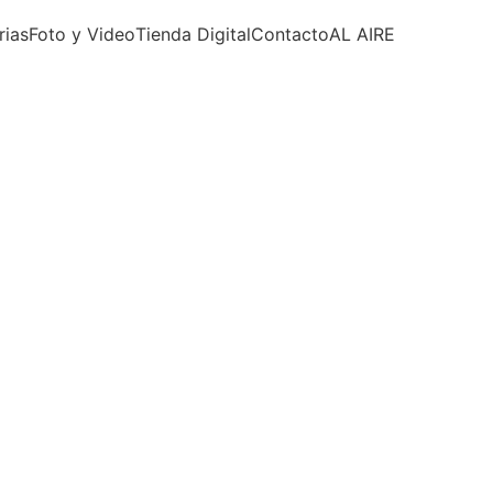
rias
Foto y Video
Tienda Digital
Contacto
AL AIRE 
INSPIRACIONES
REFLEXIONES DE VIDA
Eduardo Núñez | reflexiones
4/1/2026
2 min read